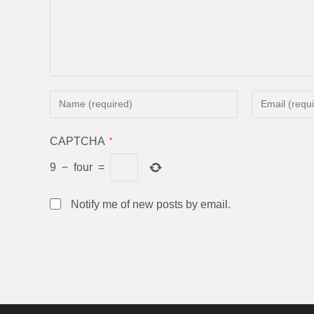
CAPTCHA
*
9
−
four
=
Notify me of new posts by email.