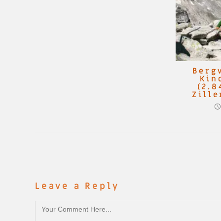
Berg
Kin
(2.8
Zille
Leave a Reply